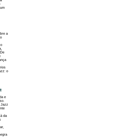
sa
o
 um
bre a
 o
 o
a,
 De
e
ança
rios
azz: o
.
e
da e
so.
 Jazz
nte
 à da
s
ar,
negra