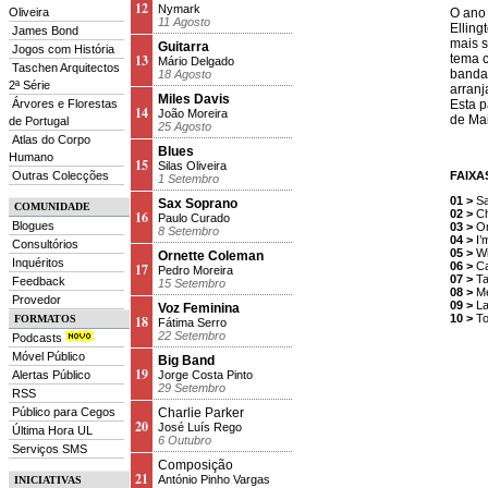
12
Nymark
Oliveira
O ano 
11 Agosto
Elling
James Bond
mais s
Guitarra
Jogos com História
13
tema 
Mário Delgado
Taschen Arquitectos
banda 
18 Agosto
2ª Série
arranj
Miles Davis
Árvores e Florestas
Esta p
14
João Moreira
de Mai
de Portugal
25 Agosto
Atlas do Corpo
Blues
Humano
15
Silas Oliveira
Outras Colecções
FAIXA
1 Setembro
01 >
Sa
Sax Soprano
COMUNIDADE
02 >
Ch
16
Paulo Curado
Blogues
03 >
On
8 Setembro
04 >
I’
Consultórios
05 >
Wi
Ornette Coleman
Inquéritos
06 >
Ca
17
Pedro Moreira
07 >
Ta
Feedback
15 Setembro
08 >
Me
Provedor
09 >
La
Voz Feminina
10 >
To
FORMATOS
18
Fátima Serro
22 Setembro
Podcasts
Móvel Público
Big Band
19
Alertas Público
Jorge Costa Pinto
29 Setembro
RSS
Público para Cegos
Charlie Parker
20
José Luís Rego
Última Hora UL
6 Outubro
Serviços SMS
Composição
21
António Pinho Vargas
INICIATIVAS