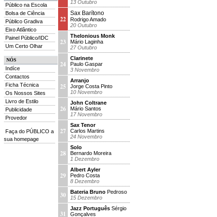
13 Outubro
Público na Escola
Sax Barítono
Bolsa de Ciência
22
Rodrigo Amado
Público Gradiva
20 Outubro
Eixo Atlântico
Thelonious Monk
Painel Público/IDC
23
Mário Laginha
Um Certo Olhar
27 Outubro
Clarinete
NÓS
24
Paulo Gaspar
Indíce
3 Novembro
Contactos
Arranjo
Ficha Técnica
25
Jorge Costa Pinto
10 Novembro
Os Nossos Sites
Livro de Estilo
John Coltrane
26
Mário Santos
Publicidade
17 Novembro
Provedor
Sax Tenor
27
Carlos Martins
Faça do PÚBLICO a
24 Novembro
sua homepage
Solo
28
Bernardo Moreira
1 Dezembro
Albert Ayler
29
Pedro Costa
8 Dezembro
Bateria Bruno
Pedroso
30
15 Dezembro
Jazz Português
Sérgio
31
Gonçalves