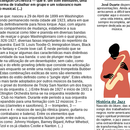
Ellington Orchestra — que é: um som inimitável, uma
forma de trabalhar em grupo e um solavanco num
José Duarte
dispen
apresentações. Ainda 
 musical. (...)
arriscamos a difícil tar
compilar aqui o essenc
se que: nasceu a 29 de Abril de 1899 em Washington
uma vida inteira, ain
tendo permanecido nesta cidade até 1923, altura em que
sempre incompleta, ai
a definitivamente para Nova Iorque. Aqui, com alguns
sempre dedicada ao ja
os companheiros de mudança, estabelece a sua
música.
dade musical como líder e pianista em diversas bandas
de realçar o grupo Washingtonians com o qual gravou,
1926-1927, diversas faixas importantes do repertório da
questra: East St. Louis Toodle-O, Immigration blues, Black
n fantasy e Creole love call. É neste período que se
m a traçar algumas das características mais distintivas
oridade da sua banda: o uso de plunger mute (que
te na utilização de um desentupidor, sem cabo, como
a) e do efeito growling (efeito que consiste na articulação
ais enquanto se emite uma nota) pelo trompetista Bubber
 Estas combinações exóticas de sons são elementos
antes do estilo definido como o “jungle style”. Estes efeitos
 mais tarde adoptados por outros músicos da banda,
 o growl do trombone de Tricky Sam Nanton um dos traços
tos da orquestra. (...) Entre finais de 1927 e início de 1931 a
llington Orchestra torna-se na orquestra residente do
 Club no Harlem. Durante este período a sua orquestra
 expandido para uma formação com 12 músicos: 3 —
História do Jazz
as (clarinetes e saxofones), 3 — trompetes, 3 —
Nascido do
blues
, das
songs
dos trabalhadore
nes e 4 – músicos de secção ritmíca (piano, guitarra ou
negros norte-americano
 contrabaixo e bateria). Entre os elementos que
negro spiritual
protestan
tuiam agora a sua orquestra faziam parte, entre outros,
do
ragtime
, o jazz pass
s como: Johnny Hodges, Barney Bigard, Arthur Whetsol,
uma extraordinária suc
izol e os já citados Cootie e Nanton. (...)
de transformações no s