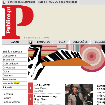
Serviços para Assinantes
Faça do PÚBLICO a sua homepage
8 Agosto 2026 - 15h05
CANAIS
PRODUTOS
LOJA
COLECÇÕES
COMUNI
Edição Impressa
Última Hora
Economia
Guia do Lazer
Cinecartaz
Digital
Dossiers
Fotogalerias
Infografia
3 2 1... Jazz!
Edwar
Râguebi
1
José Duarte
ao se
25 Maio
um do
Ecosfera
música
Louis Armstrong
Podium
2
music
Hugo Alves
Peso & Medida
que ap
2 Junho