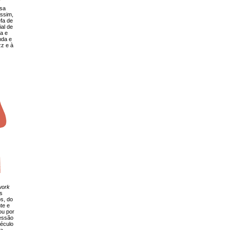
sa
assim,
efa de
ial de
da e
nda e
zz e à
work
s
s, do
te e
ou por
essão
éculo