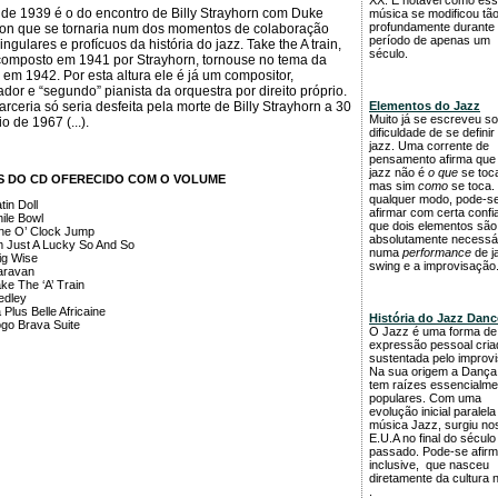
XX. É notável como es
de 1939 é o do encontro de Billy Strayhorn com Duke
música se modificou tã
profundamente durante
ton que se tornaria num dos momentos de colaboração
período de apenas um
ingulares e profícuos da história do jazz. Take the A train,
século.
composto em 1941 por Strayhorn, tornouse no tema da
em 1942. Por esta altura ele é já um compositor,
ador e “segundo” pianista da orquestra por direito próprio.
arceria só seria desfeita pela morte de Billy Strayhorn a 30
Elementos do Jazz
Muito já se escreveu so
o de 1967 (...).
dificuldade de se definir
jazz. Uma corrente de
pensamento afirma que
jazz não é
o que
se toc
S DO CD OFERECIDO COM O VOLUME
mas sim
como
se toca.
qualquer modo, pode-s
tin Doll
afirmar com certa confi
ile Bowl
que dois elementos são
e O’ Clock Jump
absolutamente necessá
m Just A Lucky So And So
numa
performance
de j
g Wise
swing e a improvisação
ravan
ke The ‘A’ Train
dley
 Plus Belle Africaine
História do Jazz Danc
go Brava Suite
O Jazz é uma forma de
expressão pessoal cria
sustentada pelo improvi
Na sua origem a Dança
tem raízes essencialme
populares. Com uma
evolução inicial paralela
música Jazz, surgiu no
E.U.A no final do século
passado. Pode-se afirm
inclusive, que nasceu
diretamente da cultura 
.