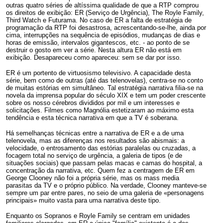
outras quatro séries de altíssima qualidade de que a RTP comprou
os direitos de exibição: ER (Serviço de Urgência), The Royle Family,
Third Watch e Futurama. No caso de ER a falta de estratégia de
programação da RTP foi desastrosa, acrescentando-se-lhe, ainda por
cima, interrupções na sequência de episódios, mudanças de dias e
horas de emissão, intervalos gigantescos, etc. - ao ponto de se
destruir o gosto em ver a série. Nesta altura ER não está em
exibição. Desapareceu como apareceu: sem se dar por isso.
ER é um portento de virtuosismo televisivo. A capacidade desta
série, bem como de outras (até das telenovelas), centra-se no conto
de muitas estórias em simultâneo. Tal estratégia narrativa filia-se na
novela da imprensa popular do século XIX e tem um poder crescente
sobre os nosso cérebros divididos por mil e um interesses e
solicitações. Filmes como Magnólia estetizaram ao máximo esta
tendência e esta técnica narrativa em que a TV é soberana.
Há semelhanças técnicas entre a narrativa de ER e a de uma
telenovela, mas as diferenças nos resultados são abismais: a
velocidade, o entrosamento das estórias paralelas ou cruzadas, a
focagem total no serviço de urgência, a galeria de tipos (e de
situações sociais) que passam pelas macas e camas do hospital, a
concentração da narrativa, etc. Quem fez a centragem de ER em
George Clooney não foi a própria série, mas os mass media
parasitas da TV e o próprio público. Na verdade, Clooney manteve-se
sempre um par entre pares, no seio de uma galeria de «personagens
principais» muito vasta para uma narrativa deste tipo.
Enquanto os Sopranos e Royle Family se centram em unidades