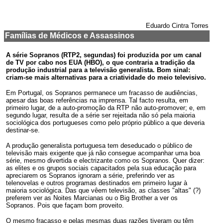
Eduardo Cintra Torres
Famílias de Médicos e Assassinos
A série Sopranos (RTP2, segundas) foi produzida por um canal
de TV por cabo nos EUA (HBO), o que contraria a tradição da
produção industrial para a televisão generalista. Bom sinal:
criam-se mais alternativas para a criatividade do meio televisivo.
Em Portugal, os Sopranos permanece um fracasso de audiências,
apesar das boas referências na imprensa. Tal facto resulta, em
primeiro lugar, de a auto-promoção da RTP não auto-promover; e, em
segundo lugar, resulta de a série ser rejeitada não só pela maioria
sociológica dos portugueses como pelo próprio público a que deveria
destinar-se.
A produção generalista portuguesa tem deseducado o público de
televisão mais exigente que já não consegue acompanhar uma boa
série, mesmo divertida e electrizante como os Sopranos. Quer dizer:
as elites e os grupos sociais capacitados pela sua educação para
apreciarem os Sopranos ignoram a série, preferindo ver as
telenovelas e outros programas destinados em primeiro lugar à
maioria sociológica. Das que vêem televisão, as classes "altas" (?)
preferem ver as Noites Marcianas ou o Big Brother a ver os
Sopranos. Pois que façam bom proveito.
O mesmo fracasso e pelas mesmas duas razões tiveram ou têm