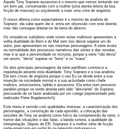
Aquele Tony Soprano assassino é o mesmo que vemos tentando ser
um bom pai, conversando com a mulher (uma atenta leitora da boa
ficção de massas) ou soçobrando a mais uma crise de angústia.
O nosso dilema como espectadores é o mesmo da analista de
Soprano: ela sabe quem ele é, entra em obsessão com este doente,
mas não consegue afastar-se da beira do abismo.
Os simpáticos subúrbios onde vivem estes mafiosos apresentam a
velha dualidade do Bem e do Mal sem nos deixar separar um do
outro, pois apresentam-se nas mesmas personagens. A série evolui
na normalidade dos processos narrativos das séries e das novelas,
mas é aí que a perversidade se incrusta, porque a série "não devia"
ser assim, "devia" separar os "bons" e os "maus".
Os dois principais personagens da série partilham connosco a
inquietação perante esta dualidade: Tony Soprano e a sua analista.
Ele tem crises de angústia porque o seu Eu se divide entre a sua
inserção na sociedade normal e a sua actividade como chefe
mafioso, extorcionista, ladrão e assassino. Ela entra num processo
paralelo porque se sente atraída pelo lado "desviante" do Soprano,
precisando de se fazer analisada por um colega (representado pelo
realizador Peter Bogdanovitch).
Este menu é servido com qualidades imensas: a caracterização dos
personagens, a construção de cada episódio, a colocação das
sessões de Tony na analista como fulcro da compreensão da série, o
humor das situações e das falas, a banda sonora, a qualidade da
interpretação. Depois de ER, Sopranos é a melhor série de ficção
norte-americana em exibição na televisão portuguesa e,