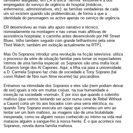
familiares alargadas, em ER a única "família" existente é a dos
empregados do serviço de urgência do hospital (médicos,
enfermeiros, administrativos, etc): as famílias verdadeiras de cada
um só existem quando são problemáticas, de forma a que a
identidade do personagem se active apenas no serviço de urgência.
ER desenvolveu ao mais alto apuro narrativo e técnico,
nomeadamente na montagem e nas cenas mais aflitivas de
assistência hospitalar, o caminho antes desenvolvido por Hill Street
Blues, trilho também seguido com grande brilhantismo pela série
Third Watch, também em exibição actualmente na RTP1.
Mas Os Sopranos introduz uma revolução na ficção televisiva: utiliza
o processo da série de situação familiar para tornar os espectadores
íntimos de uma família especial: os Sopranos são uma mafia local.
Estamos longe dos Al Capones. Aqui, a filha vai para a universidade,
a D. Carmela Soprano faz chás de sociedade e Tony Soprano (tal
como Robert de Niro num filme recente) faz psicanálise.
Entramos na intimidade dos Sopranos e eles são (nem podiam deixar
de ser) iguais a nós em muitas coisas, na sua humanidade e
inserção na sociedade «normal». É por isso que quando o sobrinho
mafioso (que vemos tentando ser actor numa cena de Rebel Without
a Cause) corta um tio aos bocados com uma serra eléctrica, ou
quando Tony Soprano executa um rapaz que cometeu um erro ao
tentar ser um bom mafioso, as imagens são de uma brutalidade
inesperada, como se alguém nosso conhecido ou íntimo na vida real
matasse alguém a sangue-frio à nossa frente. É o que acontece nos
Sopranos, novela duma família mafiosa.