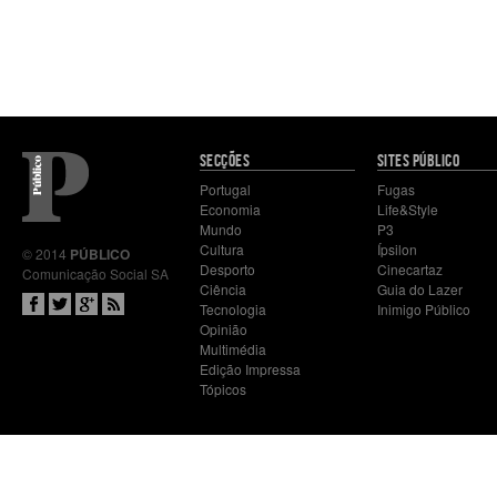
Mapa
SECÇÕES
SITES PÚBLICO
do
Portugal
Fugas
site
Economia
Life&Style
Mundo
P3
Cultura
Ípsilon
© 2014
PÚBLICO
Desporto
Cinecartaz
Comunicação Social SA
Ciência
Guia do Lazer
Tecnologia
Inimigo Público
Opinião
Multimédia
Edição Impressa
Tópicos