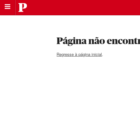
Saltar
Público
para
Saltar
a
para
navegação
o
principal
conteúdo
Página não encont
Regresse à página inicial
.