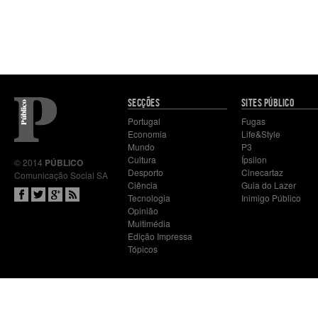
Mapa
SECÇÕES
SITES PÚBLICO
do
Portugal
Fugas
site
Economia
Life&Style
Mundo
P3
Cultura
Ípsilon
© 2014
PÚBLICO
Desporto
Cinecartaz
Comunicação Social SA
Ciência
Guia do Lazer
Tecnologia
Inimigo Público
Opinião
Multimédia
Edição Impressa
Tópicos