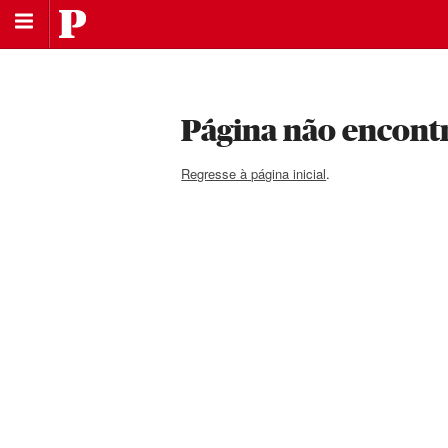
Saltar
Público
para
Saltar
a
para
navegação
o
principal
conteúdo
Página não encont
Regresse à página inicial
.