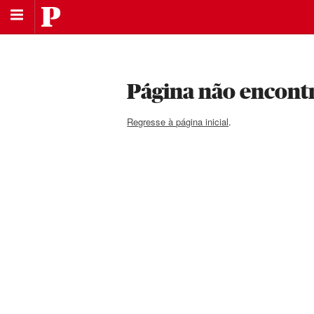
Saltar
Público
para
Saltar
a
para
navegação
o
principal
conteúdo
Página não encont
Regresse à página inicial
.