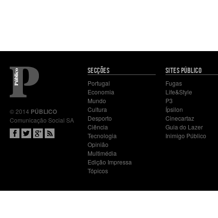
Mapa
SECÇÕES
SITES PÚBLICO
do
Portugal
Fugas
site
Economia
Life&Style
Mundo
P3
Cultura
Ípsilon
© 2014
PÚBLICO
Desporto
Cinecartaz
Comunicação Social SA
Ciência
Guia do Lazer
Tecnologia
Inimigo Público
Opinião
Multimédia
Edição Impressa
Tópicos