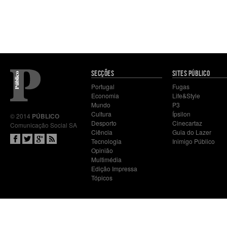
Mapa
SECÇÕES
SITES PÚBLICO
do
Portugal
Fugas
site
Economia
Life&Style
Mundo
P3
Cultura
Ípsilon
© 2014
PÚBLICO
Desporto
Cinecartaz
Comunicação Social SA
Ciência
Guia do Lazer
Tecnologia
Inimigo Público
Opinião
Multimédia
Edição Impressa
Tópicos