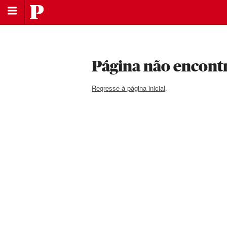
Saltar
Público
para
Saltar
a
para
navegação
o
principal
conteúdo
Página não encont
Regresse à página inicial
.